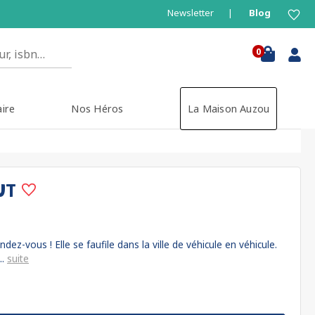
Newsletter
Blog
0
aire
Nos Héros
La Maison Auzou
UT
ez-vous ! Elle se faufile dans la ville de véhicule en véhicule.
..
suite