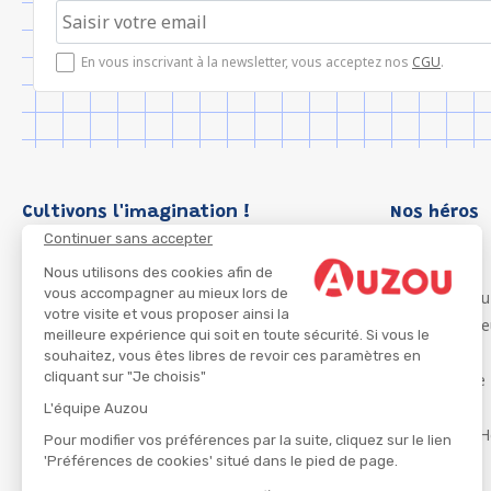
En vous inscrivant à la newsletter, vous acceptez nos
CGU
.
Cultivons l'imagination !
Nos héros
Continuer sans accepter
Loup
P'tit Loup
Nous utilisons des cookies afin de
vous accompagner au mieux lors de
Les Héros du
votre visite et vous proposer ainsi la
Les Influenc
meilleure expérience qui soit en toute sécurité. Si vous le
Migali
souhaitez, vous êtes libres de revoir ces paramètres en
cliquant sur "Je choisis"
Petite Taupe
Azuro
L'équipe Auzou
Ma Boîte à H
Pour modifier vos préférences par la suite, cliquez sur le lien
'Préférences de cookies' situé dans le pied de page.