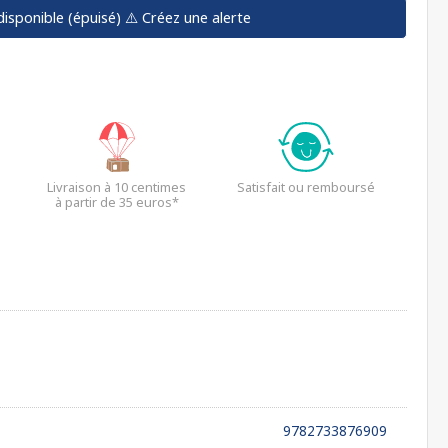
disponible (épuisé)
⚠️ Créez une alerte
Livraison à 10 centimes
Satisfait ou remboursé
à partir de 35 euros*
9782733876909