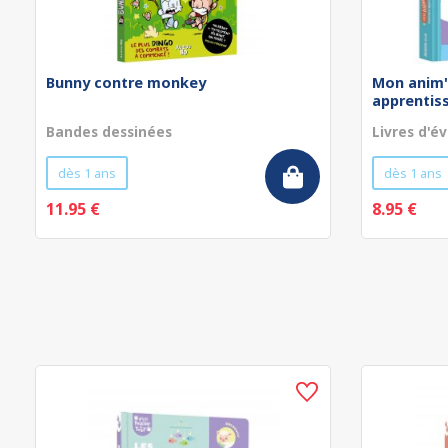
Bunny contre monkey
Mon anim'
apprentissa
Bandes dessinées
Livres d'év
dès 1 ans
dès 1 ans
11.95 €
8.95 €