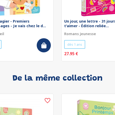
agier - Premiers
Un jour, une lettre - 31 jou
ges - Je vais chez le d...
t'aimer - Édition reliée...
eil
Romans jeunesse
dès 1 ans
27.95 €
De la même collection