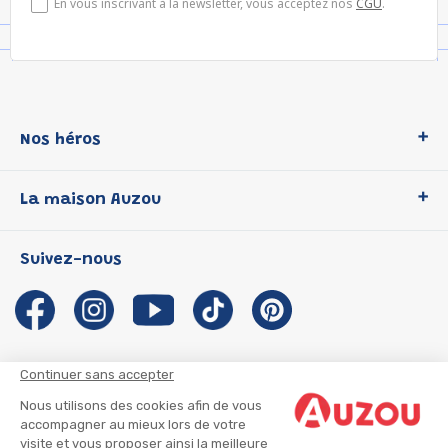
En vous inscrivant à la newsletter, vous acceptez nos
CGU
.
Nos héros
Loup
La maison Auzou
P'tit Loup
Les Héros du CP
Qui sommes-nous ?
Suivez-nous
Les Influenceuses
Notre histoire
Migali
Auzou s'engage
Petite Taupe
Auteurs et illustrateurs Auzou
Azuro
Nous rejoindre
Continuer sans accepter
Ma Boîte à Héros
Nous contacter
Nous utilisons des cookies afin de vous
CGU
Suivre mon colis
accompagner au mieux lors de votre
visite et vous proposer ainsi la meilleure