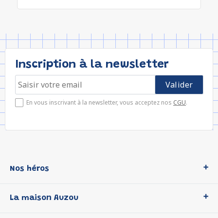
Inscription à la newsletter
En vous inscrivant à la newsletter, vous acceptez nos
CGU
.
Nos héros
Loup
La maison Auzou
P'tit Loup
Les Héros du CP
Qui sommes-nous ?