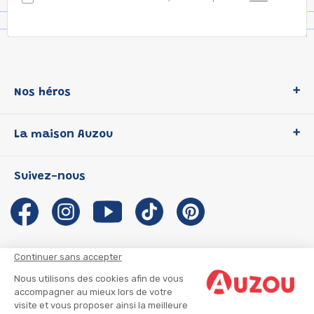
Nos héros
Loup
La maison Auzou
P'tit Loup
Les Héros du CP
Qui sommes-nous ?
Suivez-nous
Les Influenceuses
Notre histoire
Migali
Auzou s'engage
Petite Taupe
Auteurs et illustrateurs Auzou
Azuro
Nous rejoindre
Continuer sans accepter
Ma Boîte à Héros
Nous contacter
Nous utilisons des cookies afin de vous
CGU
Suivre mon colis
accompagner au mieux lors de votre
visite et vous proposer ainsi la meilleure
Infos consommateur
CGV