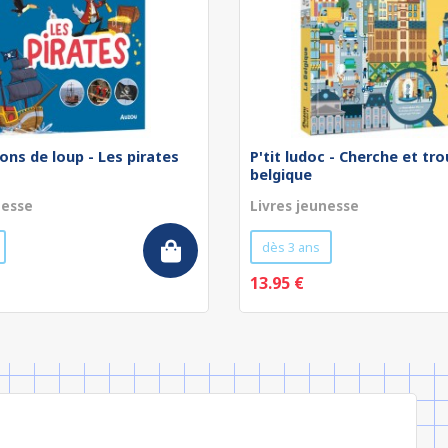
ons de loup - Les pirates
P'tit ludoc - Cherche et tro
belgique
nesse
Livres jeunesse
dès 3 ans
13.95 €