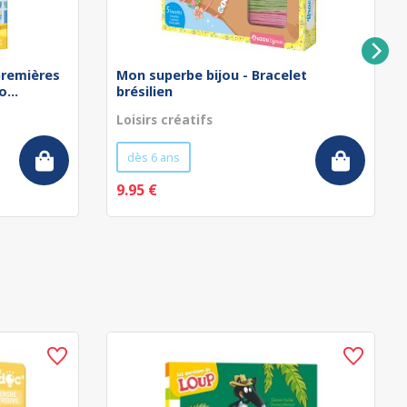
remières
Mon superbe bijou - Bracelet
...
brésilien
Loisirs créatifs
dès 6 ans
9.95 €