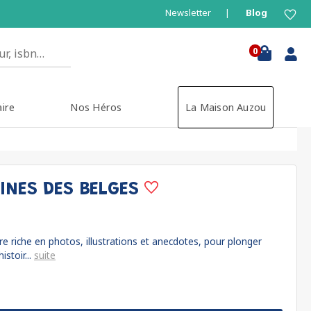
Newsletter
Blog
0
aire
Nos Héros
La Maison Auzou
EINES DES BELGES
 riche en photos, illustrations et anecdotes, pour plonger
istoir...
suite