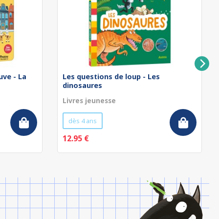
uve - La
Les questions de loup - Les
dinosaures
Livres jeunesse
dès 4 ans
12.95 €