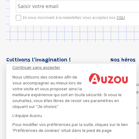
En vous inscrivant à la newsletter, vous acceptez nos
CGU
.
Cultivons l'imagination !
Nos héros
Continuer sans accepter
Loup
P'tit Loup
Nous utilisons des cookies afin de
vous accompagner au mieux lors de
Les Héros du
votre visite et vous proposer ainsi la
Les Influenc
meilleure expérience qui soit en toute sécurité. Si vous le
Migali
souhaitez, vous êtes libres de revoir ces paramètres en
cliquant sur "Je choisis"
Petite Taupe
Azuro
L'équipe Auzou
Ma Boîte à H
Pour modifier vos préférences par la suite, cliquez sur le lien
'Préférences de cookies' situé dans le pied de page.