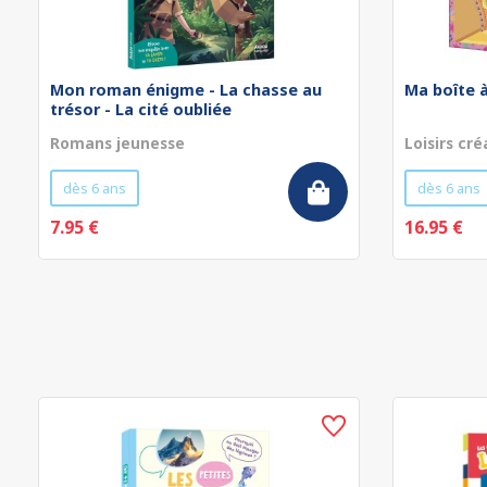
Mon roman énigme - La chasse au
Ma boîte à
trésor - La cité oubliée
Romans jeunesse
Loisirs cré
dès 6 ans
dès 6 ans
7.95 €
16.95 €