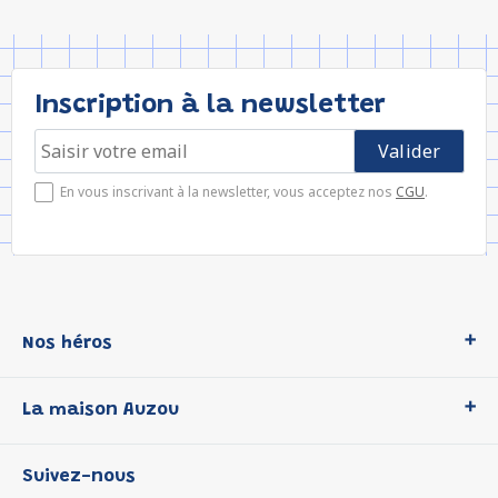
Inscription à la newsletter
En vous inscrivant à la newsletter, vous acceptez nos
CGU
.
Nos héros
Loup
La maison Auzou
P'tit Loup
Les Héros du CP
Qui sommes-nous ?
Suivez-nous
Les Influenceuses
Notre histoire