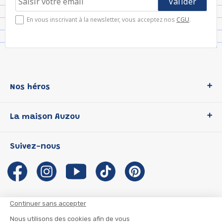
En vous inscrivant à la newsletter, vous acceptez nos
CGU
.
Nos héros
Loup
La maison Auzou
P'tit Loup
Les Héros du CP
Qui sommes-nous ?
Suivez-nous
Les Influenceuses
Notre histoire
Migali
Auzou s'engage
Petite Taupe
Auteurs et illustrateurs Auzou
Azuro
Nous rejoindre
Continuer sans accepter
Ma Boîte à Héros
Nous contacter
Nous utilisons des cookies afin de vous