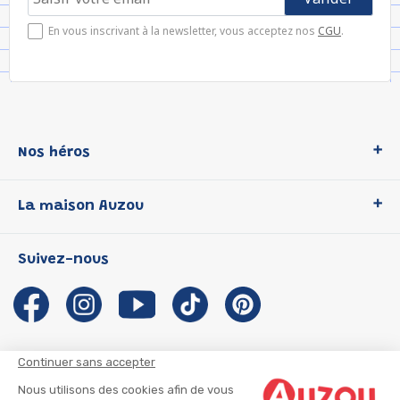
En vous inscrivant à la newsletter, vous acceptez nos
CGU
.
Nos héros
Loup
La maison Auzou
P'tit Loup
Les Héros du CP
Qui sommes-nous ?
Suivez-nous
Les Influenceuses
Notre histoire
Migali
Auzou s'engage
Petite Taupe
Auteurs et illustrateurs Auzou
Azuro
Nous rejoindre
Continuer sans accepter
Ma Boîte à Héros
Nous contacter
Nous utilisons des cookies afin de vous