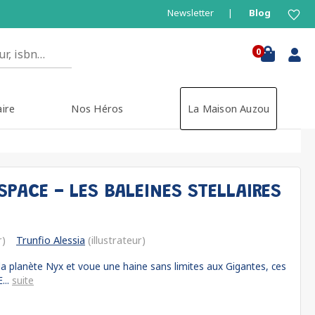
Newsletter
Blog
0
aire
Nos Héros
La Maison Auzou
ESPACE - LES BALEINES STELLAIRES
r)
Trunfio Alessia
(illustrateur)
 la planète Nyx et voue une haine sans limites aux Gigantes, ces
...
suite