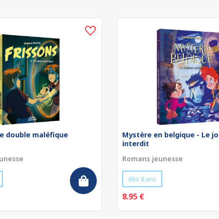
Le double maléfique
Mystère en belgique - Le jo
interdit
unesse
Romans jeunesse
dès 8 ans
8.95 €