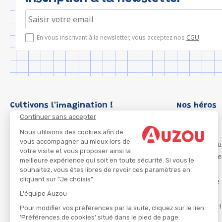
En vous inscrivant à la newsletter, vous acceptez nos
CGU
.
Cultivons l'imagination !
Nos héros
Continuer sans accepter
Loup
P'tit Loup
Nous utilisons des cookies afin de
vous accompagner au mieux lors de
Les Héros du
votre visite et vous proposer ainsi la
Les Influenc
meilleure expérience qui soit en toute sécurité. Si vous le
Migali
souhaitez, vous êtes libres de revoir ces paramètres en
cliquant sur "Je choisis"
Petite Taupe
Azuro
L'équipe Auzou
Ma Boîte à H
Pour modifier vos préférences par la suite, cliquez sur le lien
'Préférences de cookies' situé dans le pied de page.