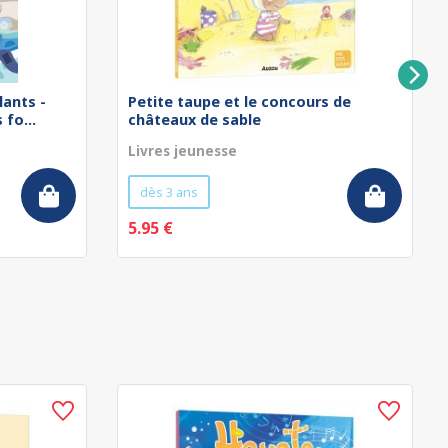
lants -
Petite taupe et le concours de
fo...
châteaux de sable
Livres jeunesse
dès 3 ans
5.95 €