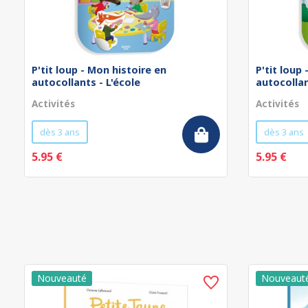
P'tit loup - Mon histoire en
P'tit loup
autocollants - L'école
autocollan
Activités
Activités
dès 3 ans
dès 3 ans
5.95 €
5.95 €