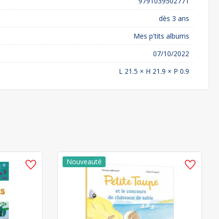
9791039502771
dès 3 ans
Mes p'tits albums
07/10/2022
L 21.5 × H 21.9 × P 0.9