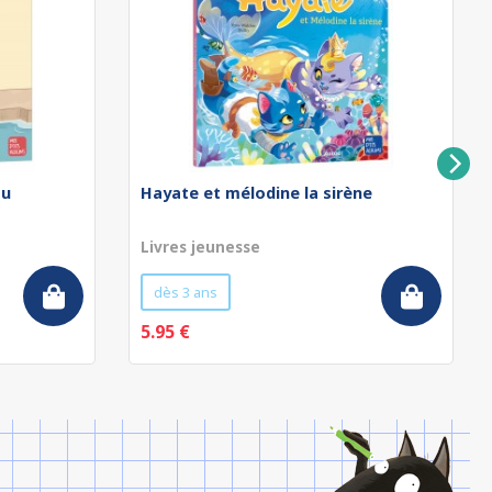
au
Hayate et mélodine la sirène
Livres jeunesse
dès 3 ans
5.95 €