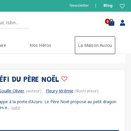
Newsletter
Blog
0
aire
Nos Héros
La Maison Auzou
ÉFI DU PÈRE NOËL
Souille Olivier
(auteur)
Fleury Jérémie
(illustrateur)
rappe à la porte d'Azuro. Le Père Noël propose au petit dragon
es e...
suite