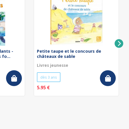
lants -
Petite taupe et le concours de
fo...
châteaux de sable
Livres jeunesse
dès 3 ans
5.95 €