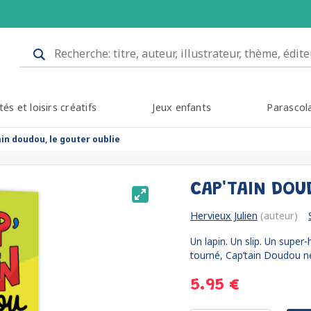
tés et loisirs créatifs
Jeux enfants
Parascol
ain doudou, le gouter oublie
CAP'TAIN DOU
Hervieux Julien
(auteur)
Un lapin. Un slip. Un supe
tourné, Cap’tain Doudou ne 
5.95 €