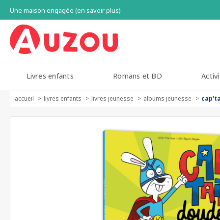
Une maison engagée (en savoir plus)
Livres enfants
Romans et BD
Activi
accueil
livres enfants
livres jeunesse
albums jeunesse
cap't