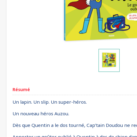
Résumé
Un lapin. Un slip. Un super-héros.
Un nouveau héros Auzou.
Dès que Quentin a le dos tourné, Cap’tain Doudou ne recu
Apporter un goûter oublié à Quentin à dos de chien danger