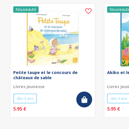
Petite taupe et le concours de
Akiko et 
châteaux de sable
Livres jeunesse
Livres jeu
dès 3 ans
dès 3 ans
5.95 €
5.95 €