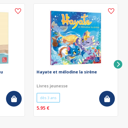
au
Hayate et mélodine la sirène
Livres jeunesse
dès 3 ans
5.95 €