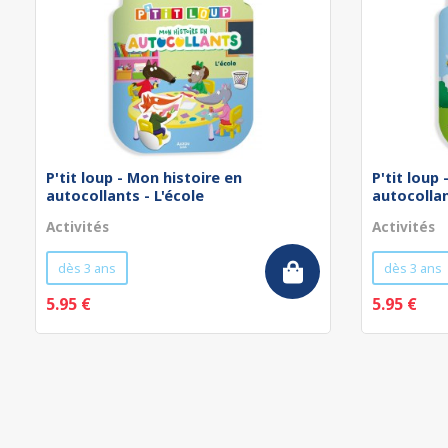
P'tit loup - Mon histoire en
P'tit loup
autocollants - L'école
autocollan
Activités
Activités
dès 3 ans
dès 3 ans
5.95 €
5.95 €