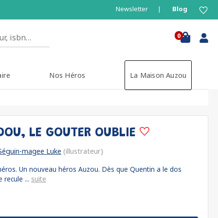
Newsletter
Blog
0
aire
Nos Héros
La Maison Auzou
DOU, LE GOUTER OUBLIE
Séguin-magee Luke
(illustrateur)
r-héros. Un nouveau héros Auzou. Dès que Quentin a le dos
recule ...
suite