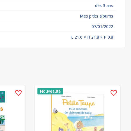
dès 3 ans
Mes p'tits albums
07/01/2022
L 21.6 × H 21.8 × P 0.8