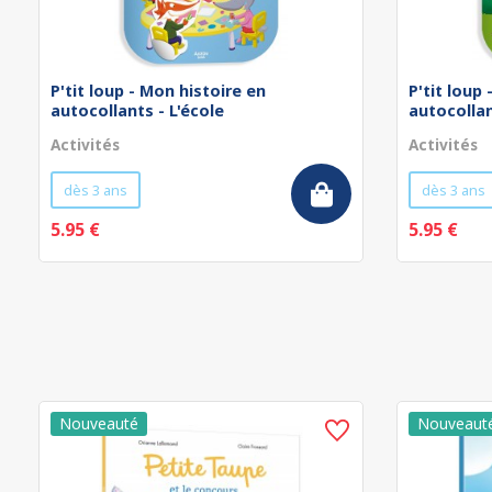
P'tit loup - Mon histoire en
P'tit loup
autocollants - L'école
autocollan
Activités
Activités
dès 3 ans
dès 3 ans
5.95 €
5.95 €