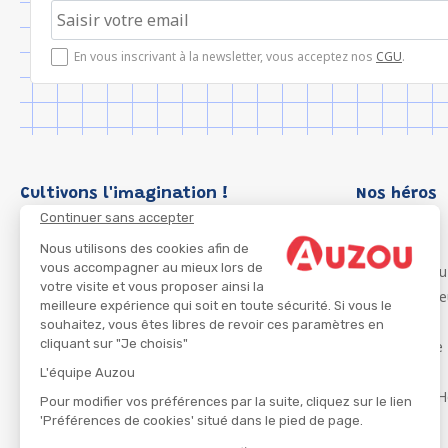
En vous inscrivant à la newsletter, vous acceptez nos
CGU
.
Cultivons l'imagination !
Nos héros
Continuer sans accepter
Loup
P'tit Loup
Nous utilisons des cookies afin de
vous accompagner au mieux lors de
Les Héros du
votre visite et vous proposer ainsi la
Les Influenc
meilleure expérience qui soit en toute sécurité. Si vous le
Migali
souhaitez, vous êtes libres de revoir ces paramètres en
cliquant sur "Je choisis"
Petite Taupe
Azuro
L'équipe Auzou
Ma Boîte à H
Pour modifier vos préférences par la suite, cliquez sur le lien
'Préférences de cookies' situé dans le pied de page.