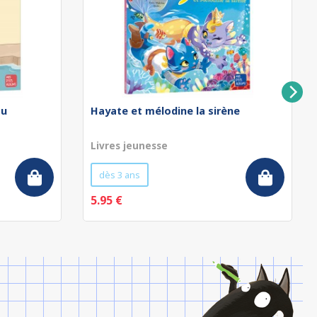
au
Hayate et mélodine la sirène
Livres jeunesse
dès 3 ans
5.95 €