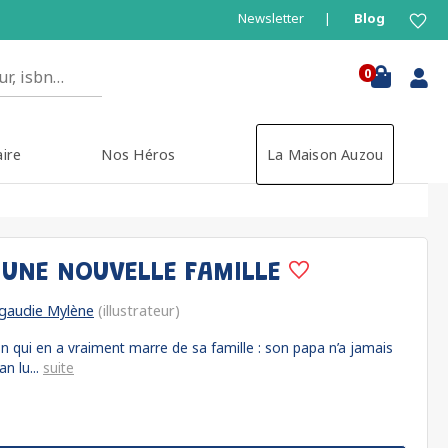
Newsletter
Blog
0
aire
Nos Héros
La Maison Auzou
 UNE NOUVELLE FAMILLE
igaudie Mylène
(illustrateur)
on qui en a vraiment marre de sa famille : son papa n’a jamais
n lu...
suite