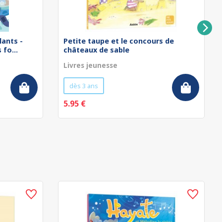
lants -
Petite taupe et le concours de
fo...
châteaux de sable
Livres jeunesse
dès 3 ans
5.95 €