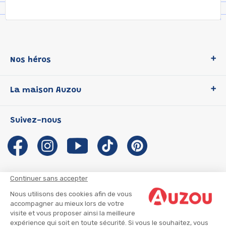
Nos héros
Loup
La maison Auzou
P'tit Loup
Les Héros du CP
Qui sommes-nous ?
Suivez-nous
Les Influenceuses
Notre histoire
Migali
Auzou s'engage
Petite Taupe
Auteurs et illustrateurs Auzou
Azuro
Nous rejoindre
Continuer sans accepter
Ma Boîte à Héros
Nous contacter
Nous utilisons des cookies afin de vous
CGU
Suivre mon colis
accompagner au mieux lors de votre
visite et vous proposer ainsi la meilleure
Infos consommateur
CGV
expérience qui soit en toute sécurité. Si vous le souhaitez, vous