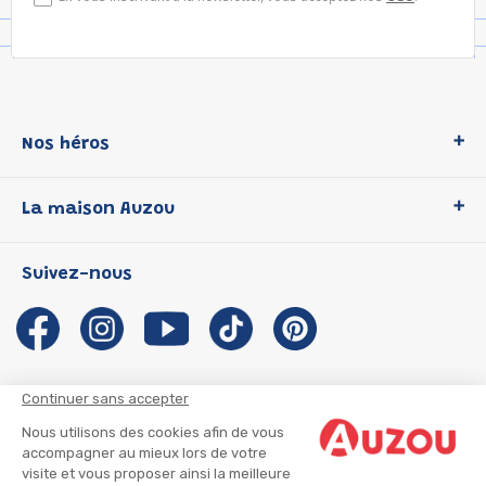
Nos héros
Loup
La maison Auzou
P'tit Loup
Les Héros du CP
Qui sommes-nous ?
Suivez-nous
Les Influenceuses
Notre histoire
Migali
Auzou s'engage
Petite Taupe
Auteurs et illustrateurs Auzou
Azuro
Nous rejoindre
Continuer sans accepter
Ma Boîte à Héros
Nous contacter
Nous utilisons des cookies afin de vous
CGU
Suivre mon colis
accompagner au mieux lors de votre
visite et vous proposer ainsi la meilleure
Infos consommateur
CGV