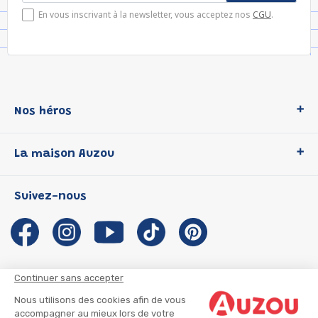
En vous inscrivant à la newsletter, vous acceptez nos
CGU
.
Nos héros
Loup
La maison Auzou
P'tit Loup
Les Héros du CP
Qui sommes-nous ?
Suivez-nous
Les Influenceuses
Notre histoire
Migali
Auzou s'engage
Petite Taupe
Auteurs et illustrateurs Auzou
Azuro
Nous rejoindre
Continuer sans accepter
Ma Boîte à Héros
Nous contacter
Nous utilisons des cookies afin de vous
CGU
Suivre mon colis
accompagner au mieux lors de votre