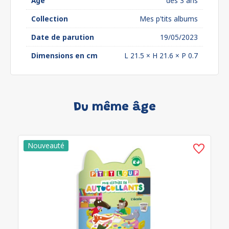
Âge
dès 3 ans
Collection
Mes p'tits albums
Date de parution
19/05/2023
Dimensions en cm
L 21.5 × H 21.6 × P 0.7
Du même âge