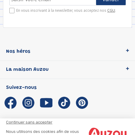
En vous inscrivant à la newsletter, vous acceptez nos
CGU
.
Nos héros
Loup
La maison Auzou
P'tit Loup
Les Héros du CP
Qui sommes-nous ?
Suivez-nous
Les Influenceuses
Notre histoire
Migali
Auzou s'engage
Petite Taupe
Auteurs et illustrateurs Auzou
Azuro
Nous rejoindre
Continuer sans accepter
Ma Boîte à Héros
Nous contacter
Nous utilisons des cookies afin de vous