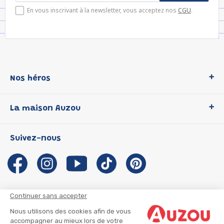
En vous inscrivant à la newsletter, vous acceptez nos
CGU
.
Nos héros
Loup
La maison Auzou
P'tit Loup
Les Héros du CP
Qui sommes-nous ?
Suivez-nous
Les Influenceuses
Notre histoire
Migali
Auzou s'engage
Petite Taupe
Auteurs et illustrateurs Auzou
Azuro
Nous rejoindre
Continuer sans accepter
Ma Boîte à Héros
Nous contacter
Nous utilisons des cookies afin de vous
CGU
Suivre mon colis
accompagner au mieux lors de votre