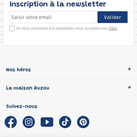
Inscription à la newsletter
En vous inscrivant à la newsletter, vous acceptez nos
CGU
.
Nos héros
Loup
La maison Auzou
P'tit Loup
Les Héros du CP
Qui sommes-nous ?
Suivez-nous
Les Influenceuses
Notre histoire
Migali
Auzou s'engage
Petite Taupe
Auteurs et illustrateurs Auzou
Azuro
Nous rejoindre