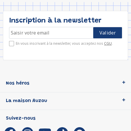
Inscription à la newsletter
En vous inscrivant à la newsletter, vous acceptez nos
CGU
.
Nos héros
Loup
La maison Auzou
P'tit Loup
Les Héros du CP
Qui sommes-nous ?
Suivez-nous
Les Influenceuses
Notre histoire
Migali
Auzou s'engage