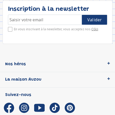
Inscription à la newsletter
En vous inscrivant à la newsletter, vous acceptez nos
CGU
.
Nos héros
Loup
La maison Auzou
P'tit Loup
Les Héros du CP
Qui sommes-nous ?
Suivez-nous
Les Influenceuses
Notre histoire
Migali
Auzou s'engage
Petite Taupe
Auteurs et illustrateurs Auzou