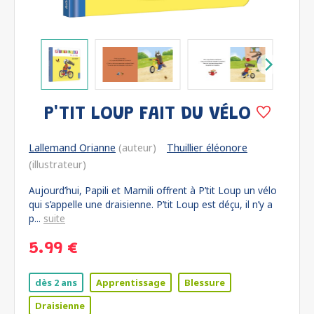
P'TIT LOUP FAIT DU VÉLO
Lallemand Orianne
(auteur)
Thuillier éléonore
(illustrateur)
Aujourd’hui, Papili et Mamili offrent à P’tit Loup un vélo
qui s’appelle une draisienne. P’tit Loup est déçu, il n’y a
p...
suite
5.99 €
dès 2 ans
Apprentissage
Blessure
Draisienne