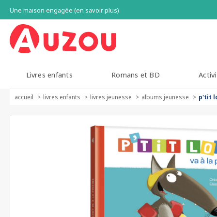
Une maison engagée (en savoir plus)
Livres enfants
Romans et BD
Activi
accueil
livres enfants
livres jeunesse
albums jeunesse
p'tit 