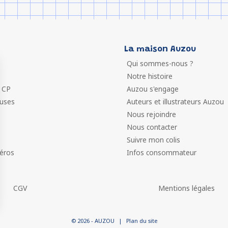
La maison Auzou
Qui sommes-nous ?
Notre histoire
 CP
Auzou s'engage
euses
Auteurs et illustrateurs Auzou
Nous rejoindre
Nous contacter
Suivre mon colis
éros
Infos consommateur
CGV
Mentions légales
 vos Options
© 2026 - AUZOU
|
Plan du site
paramètres de confidentialité, en garantissant la conformit