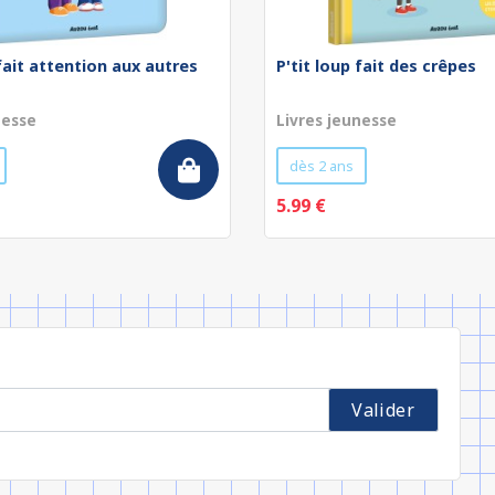
 fait attention aux autres
P'tit loup fait des crêpes
nesse
Livres jeunesse
dès 2 ans
5.99 €