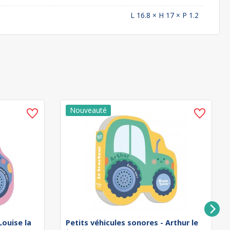
L 16.8 × H 17 × P 1.2
Louise la
Petits véhicules sonores - Arthur le