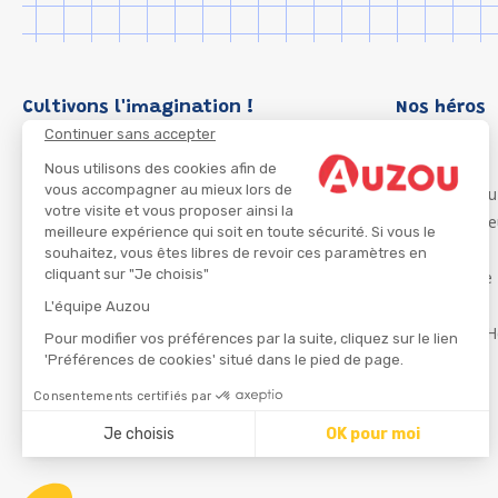
Cultivons l'imagination !
Nos héros
Continuer sans accepter
Loup
P'tit Loup
Nous utilisons des cookies afin de
vous accompagner au mieux lors de
Les Héros du
votre visite et vous proposer ainsi la
Les Influenc
meilleure expérience qui soit en toute sécurité. Si vous le
Migali
souhaitez, vous êtes libres de revoir ces paramètres en
cliquant sur "Je choisis"
Petite Taupe
Azuro
L'équipe Auzou
Ma Boîte à H
Pour modifier vos préférences par la suite, cliquez sur le lien
'Préférences de cookies' situé dans le pied de page.
Consentements certifiés par
CGU
Je choisis
OK pour moi
Axeptio consent
Plateforme de Gestion du Consentement : Personnalisez
Notre plateforme vous permet d'adapter et de gérer vos 