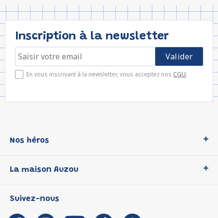
Inscription à la newsletter
En vous inscrivant à la newsletter, vous acceptez nos
CGU
.
Nos héros
Loup
La maison Auzou
P'tit Loup
Les Héros du CP
Qui sommes-nous ?
Suivez-nous
Les Influenceuses
Notre histoire
Migali
Auzou s'engage