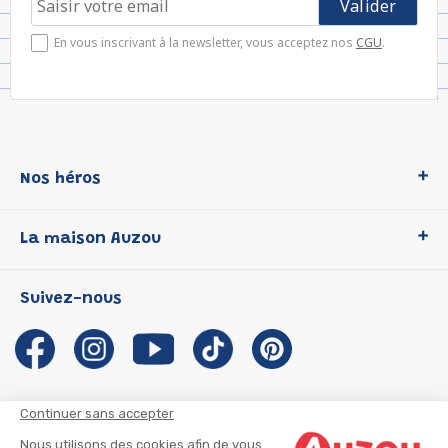
En vous inscrivant à la newsletter, vous acceptez nos
CGU
.
Nos héros
Loup
La maison Auzou
P'tit Loup
Les Héros du CP
Qui sommes-nous ?
Suivez-nous
Les Influenceuses
Notre histoire
Migali
Auzou s'engage
Petite Taupe
Auteurs et illustrateurs Auzou
Azuro
Nous rejoindre
Continuer sans accepter
Ma Boîte à Héros
Nous contacter
Nous utilisons des cookies afin de vous