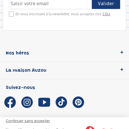
En vous inscrivant à la newsletter, vous acceptez nos
CGU
.
Nos héros
Loup
La maison Auzou
P'tit Loup
Les Héros du CP
Qui sommes-nous ?
Suivez-nous
Les Influenceuses
Notre histoire
Migali
Auzou s'engage
Petite Taupe
Auteurs et illustrateurs Auzou
Azuro
Nous rejoindre
Continuer sans accepter
Ma Boîte à Héros
Nous contacter