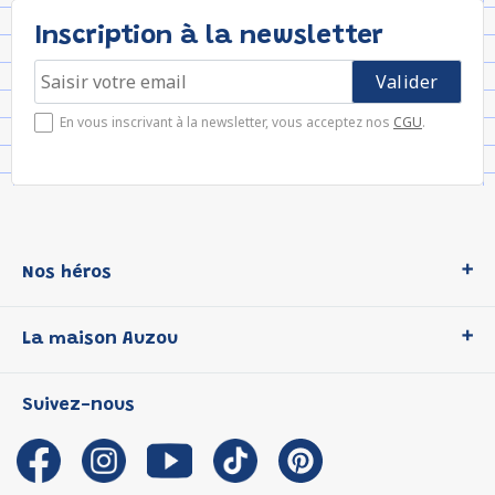
Inscription à la newsletter
En vous inscrivant à la newsletter, vous acceptez nos
CGU
.
Nos héros
Loup
La maison Auzou
P'tit Loup
Les Héros du CP
Qui sommes-nous ?
Suivez-nous
Les Influenceuses
Notre histoire
Migali
Auzou s'engage
Petite Taupe
Auteurs et illustrateurs Auzou