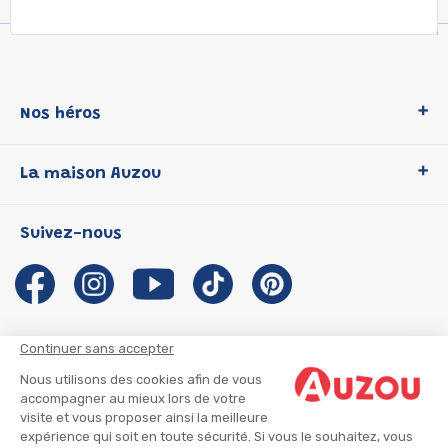
Nos héros
Loup
La maison Auzou
P'tit Loup
Les Héros du CP
Qui sommes-nous ?
Suivez-nous
Les Influenceuses
Notre histoire
Migali
Auzou s'engage
Petite Taupe
Auteurs et illustrateurs Auzou
Azuro
Nous rejoindre
Continuer sans accepter
Ma Boîte à Héros
Nous contacter
Nous utilisons des cookies afin de vous
CGU
Suivre mon colis
accompagner au mieux lors de votre
visite et vous proposer ainsi la meilleure
Infos consommateur
CGV
expérience qui soit en toute sécurité. Si vous le souhaitez, vous