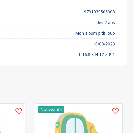
9791039506908
dès 2 ans
Mon album p'tit loup
18/08/2023
L 16.8 × H 17 × P 1