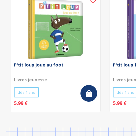
P'tit loup joue au foot
P'tit loup
Livres jeunesse
Livres jeu
dès 1 ans
dès 1 ans
5.99 €
5.99 €