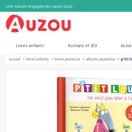
Une maison engagée (en savoir plus)
Livres enfants
Romans et BD
Activi
accueil
livres enfants
livres jeunesse
albums jeunesse
p'tit 