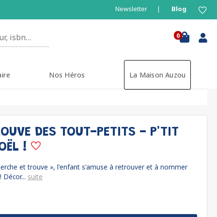
Newsletter
Blog
0
aire
Nos Héros
La Maison Auzou
OUVE DES TOUT-PETITS - P'TIT
OËL !
rche et trouve », l'enfant s'amuse à retrouver et à nommer
 Décor...
suite