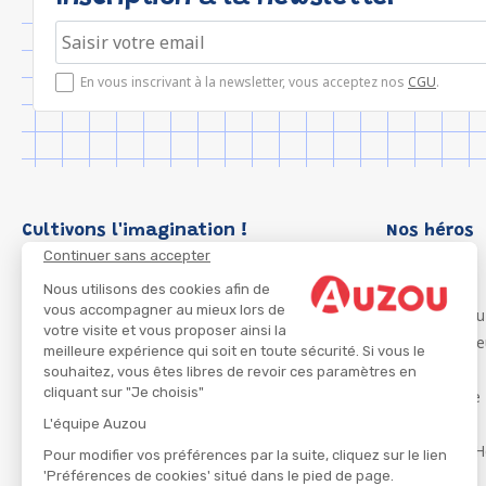
En vous inscrivant à la newsletter, vous acceptez nos
CGU
.
Cultivons l'imagination !
Nos héros
Continuer sans accepter
Loup
P'tit Loup
Nous utilisons des cookies afin de
vous accompagner au mieux lors de
Les Héros du
votre visite et vous proposer ainsi la
Les Influenc
meilleure expérience qui soit en toute sécurité. Si vous le
Migali
souhaitez, vous êtes libres de revoir ces paramètres en
cliquant sur "Je choisis"
Petite Taupe
Azuro
L'équipe Auzou
Ma Boîte à H
Pour modifier vos préférences par la suite, cliquez sur le lien
'Préférences de cookies' situé dans le pied de page.