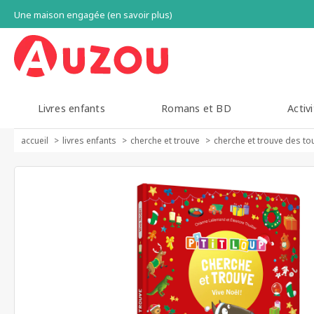
Une maison engagée (en savoir plus)
Livres enfants
Romans et BD
Activi
accueil
livres enfants
cherche et trouve
cherche et trouve des tou