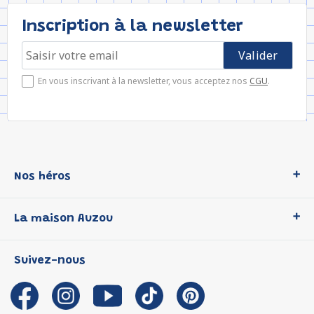
Inscription à la newsletter
En vous inscrivant à la newsletter, vous acceptez nos
CGU
.
Nos héros
Loup
La maison Auzou
P'tit Loup
Les Héros du CP
Qui sommes-nous ?
Suivez-nous
Les Influenceuses
Notre histoire
Migali
Auzou s'engage
Petite Taupe
Auteurs et illustrateurs Auzou