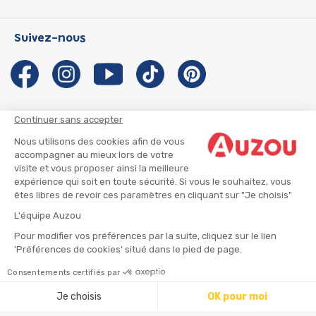
P'tit Loup
Les Héros du CP
Qui sommes-nous ?
Suivez-nous
Les Influenceuses
Notre histoire
Migali
Auzou s'engage
Petite Taupe
Auteurs et illustrateurs Auzou
Azuro
Nous rejoindre
Continuer sans accepter
Ma Boîte à Héros
Nous contacter
Nous utilisons des cookies afin de vous
CGU
Suivre mon colis
accompagner au mieux lors de votre
visite et vous proposer ainsi la meilleure
Infos consommateur
CGV
expérience qui soit en toute sécurité. Si vous le souhaitez, vous
Mentions légales
êtes libres de revoir ces paramètres en cliquant sur "Je choisis"
Nous rejoindre
L'équipe Auzou
Pour modifier vos préférences par la suite, cliquez sur le lien
'Préférences de cookies' situé dans le pied de page.
© 2026 - AUZOU
|
Plan du site
Consentements certifiés par
⚠️ Créez une alerte
Je choisis
OK pour moi