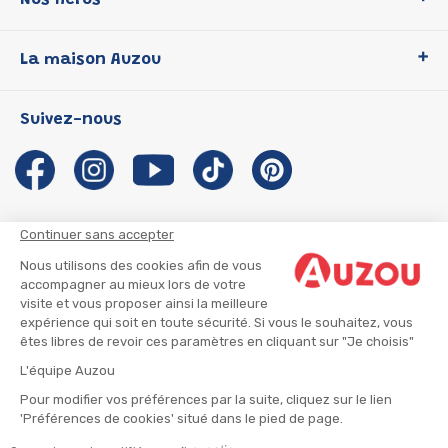
Nos héros
Loup
La maison Auzou
P'tit Loup
Les Héros du CP
Qui sommes-nous ?
Suivez-nous
Les Influenceuses
Notre histoire
Migali
Auzou s'engage
Petite Taupe
Auteurs et illustrateurs Auzou
Azuro
Nous rejoindre
Continuer sans accepter
Ma Boîte à Héros
Nous contacter
Nous utilisons des cookies afin de vous
CGU
Suivre mon colis
accompagner au mieux lors de votre
visite et vous proposer ainsi la meilleure
Infos consommateur
CGV
expérience qui soit en toute sécurité. Si vous le souhaitez, vous
Mentions légales
êtes libres de revoir ces paramètres en cliquant sur "Je choisis"
Nous rejoindre
L'équipe Auzou
Pour modifier vos préférences par la suite, cliquez sur le lien
'Préférences de cookies' situé dans le pied de page.