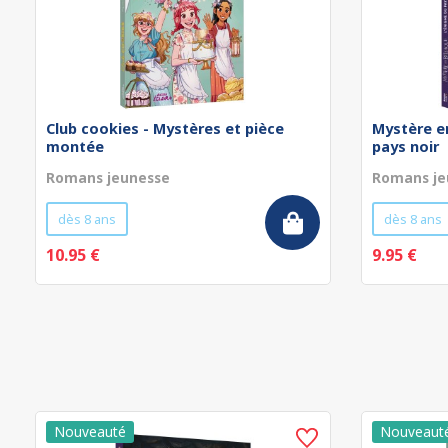
Club cookies - Mystères et pièce
Mystère en
montée
pays noir
Romans jeunesse
Romans je
dès 8 ans
dès 8 ans
10.95 €
9.95 €