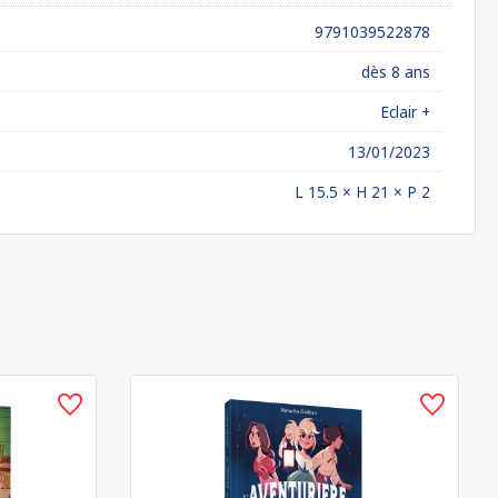
9791039522878
dès 8 ans
Eclair +
13/01/2023
L 15.5 × H 21 × P 2