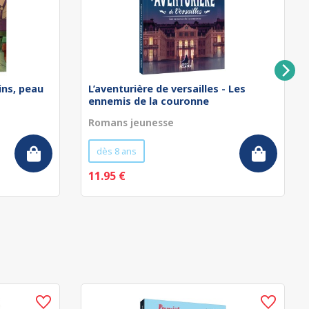
ins, peau
L’aventurière de versailles - Les
ennemis de la couronne
Romans jeunesse
dès 8 ans
11.95 €