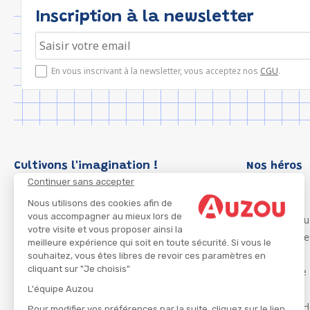
Inscription à la newsletter
En vous inscrivant à la newsletter, vous acceptez nos
CGU
.
Cultivons l'imagination !
Nos héros
Continuer sans accepter
Loup
P'tit Loup
Nous utilisons des cookies afin de
vous accompagner au mieux lors de
Les Héros du
votre visite et vous proposer ainsi la
Les Influenc
meilleure expérience qui soit en toute sécurité. Si vous le
Migali
souhaitez, vous êtes libres de revoir ces paramètres en
cliquant sur "Je choisis"
Petite Taupe
Azuro
L'équipe Auzou
Ma Boîte à H
Pour modifier vos préférences par la suite, cliquez sur le lien