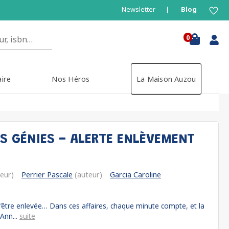
Newsletter
Blog
0
aire
Nos Héros
La Maison Auzou
ES GÉNIES - ALERTE ENLÈVEMENT
eur)
Perrier Pascale
(auteur)
Garcia Caroline
 d’être enlevée… Dans ces affaires, chaque minute compte, et la
Ann...
suite