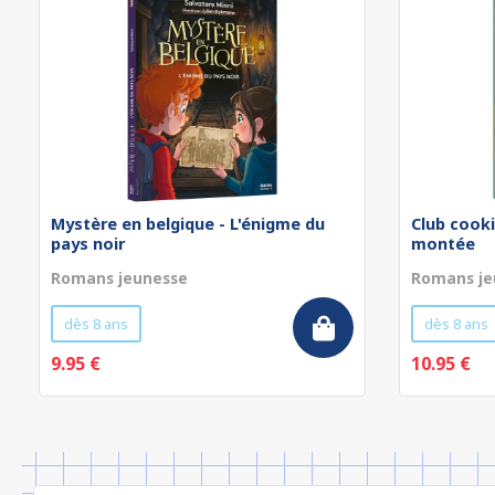
Mystère en belgique - L'énigme du
Club cooki
pays noir
montée
Romans jeunesse
Romans je
dès 8 ans
dès 8 ans
9.95 €
10.95 €