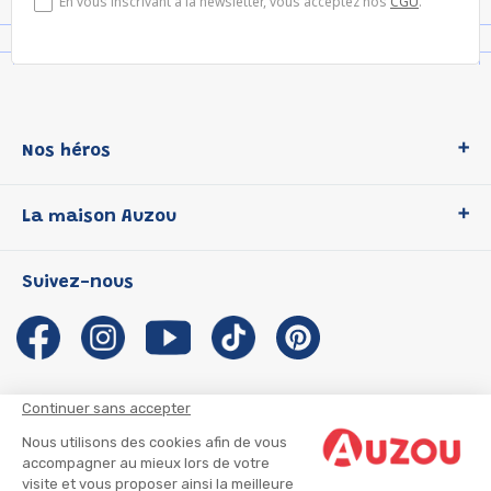
En vous inscrivant à la newsletter, vous acceptez nos
CGU
.
Nos héros
Loup
La maison Auzou
P'tit Loup
Les Héros du CP
Qui sommes-nous ?
Suivez-nous
Les Influenceuses
Notre histoire
Migali
Auzou s'engage
Petite Taupe
Auteurs et illustrateurs Auzou
Azuro
Nous rejoindre
Continuer sans accepter
Ma Boîte à Héros
Nous contacter
Nous utilisons des cookies afin de vous
CGU
Suivre mon colis
accompagner au mieux lors de votre
visite et vous proposer ainsi la meilleure
Infos consommateur
CGV