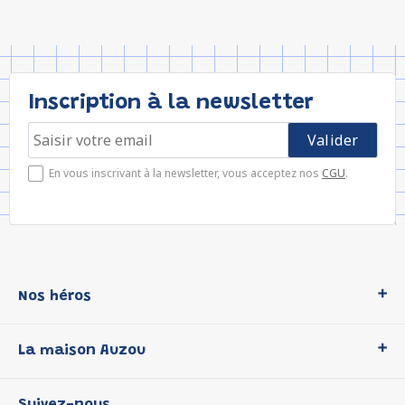
Inscription à la newsletter
En vous inscrivant à la newsletter, vous acceptez nos
CGU
.
Nos héros
Loup
La maison Auzou
P'tit Loup
Les Héros du CP
Qui sommes-nous ?