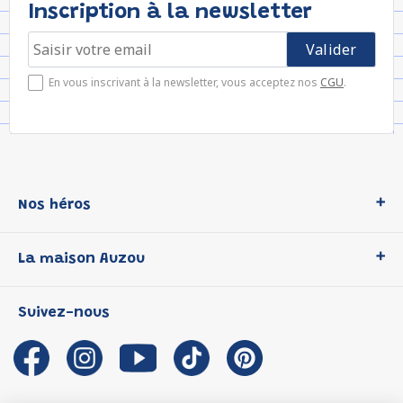
Inscription à la newsletter
En vous inscrivant à la newsletter, vous acceptez nos
CGU
.
Nos héros
Loup
La maison Auzou
P'tit Loup
Les Héros du CP
Qui sommes-nous ?
Suivez-nous
Les Influenceuses
Notre histoire
Migali
Auzou s'engage
Petite Taupe
Auteurs et illustrateurs Auzou
Azuro
Nous rejoindre