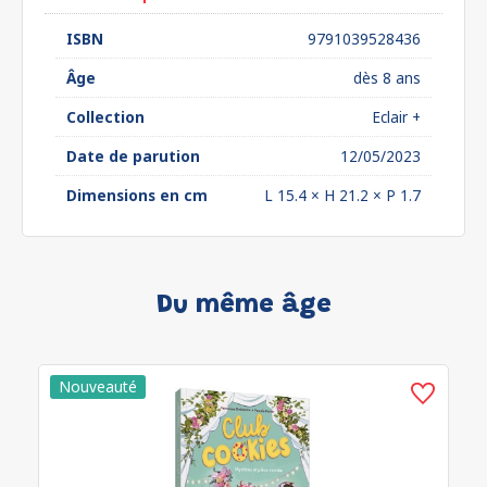
ISBN
9791039528436
Âge
dès 8 ans
Collection
Eclair +
Date de parution
12/05/2023
Dimensions en cm
L 15.4 × H 21.2 × P 1.7
Du même âge