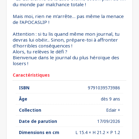
du monde par malchance totale !
Mais moi, rien ne m’arrête… pas même la menace
de l’APOCASLIP !
Attention : si tu lis quand même mon journal, tu
devras lui obéir... Sinon, prépare-toi à affronter
d'horribles conséquences !
Alors, tu relèves le défi ?
Bienvenue dans le journal du plus héroïque des
losers !
Caractéristiques
ISBN
9791039573986
Âge
dès 9 ans
Collection
Eclair +
Date de parution
17/09/2026
Dimensions en cm
L 15.4 × H 21.2 × P 1.2