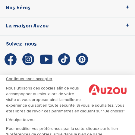
Nos héros
Loup
La maison Auzou
P'tit Loup
Les Héros du CP
Qui sommes-nous ?
Suivez-nous
Les Influenceuses
Notre histoire
Migali
Auzou s'engage
Petite Taupe
Auteurs et illustrateurs Auzou
Azuro
Nous rejoindre
Continuer sans accepter
Ma Boîte à Héros
Nous contacter
Nous utilisons des cookies afin de vous
CGU
Suivre mon colis
accompagner au mieux lors de votre
visite et vous proposer ainsi la meilleure
Infos consommateur
CGV
expérience qui soit en toute sécurité. Si vous le souhaitez, vous
Mentions légales
êtes libres de revoir ces paramètres en cliquant sur "Je choisis"
Nous rejoindre
L'équipe Auzou
Pour modifier vos préférences par la suite, cliquez sur le lien
'Préférences de cookies' situé dans le pied de page.