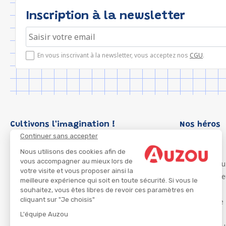
Inscription à la newsletter
En vous inscrivant à la newsletter, vous acceptez nos
CGU
.
Cultivons l'imagination !
Nos héros
Continuer sans accepter
Loup
P'tit Loup
Nous utilisons des cookies afin de
vous accompagner au mieux lors de
Les Héros du
votre visite et vous proposer ainsi la
Les Influenc
meilleure expérience qui soit en toute sécurité. Si vous le
Migali
souhaitez, vous êtes libres de revoir ces paramètres en
cliquant sur "Je choisis"
Petite Taupe
Azuro
L'équipe Auzou