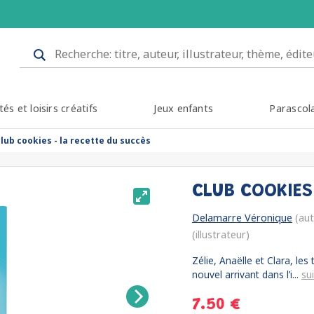
tés et loisirs créatifs
Jeux enfants
Parascol
club cookies - la recette du succès
CLUB COOKIES
Delamarre Véronique
(aut
(illustrateur)
Zélie, Anaëlle et Clara, les 
nouvel arrivant dans l’i...
su
7.50 €