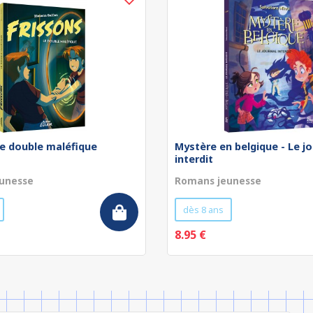
Le double maléfique
Mystère en belgique - Le jo
interdit
unesse
Romans jeunesse
dès 8 ans
8.95 €