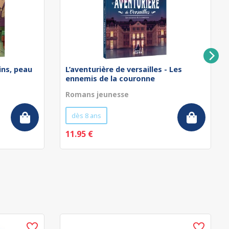
ins, peau
L’aventurière de versailles - Les
ennemis de la couronne
Romans jeunesse
dès 8 ans
11.95 €