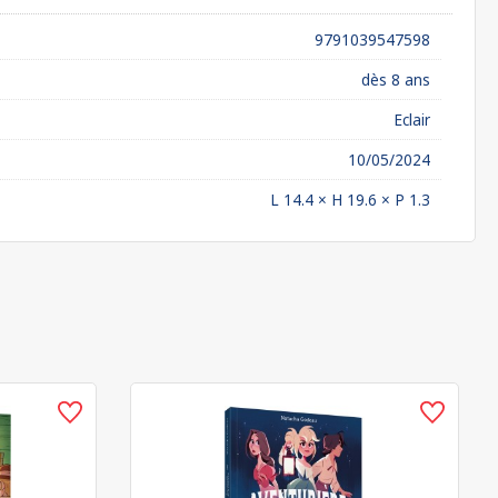
9791039547598
dès 8 ans
Eclair
10/05/2024
L 14.4 × H 19.6 × P 1.3