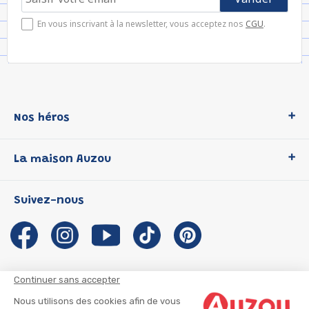
En vous inscrivant à la newsletter, vous acceptez nos
CGU
.
Nos héros
Loup
La maison Auzou
P'tit Loup
Les Héros du CP
Qui sommes-nous ?
Suivez-nous
Les Influenceuses
Notre histoire
Migali
Auzou s'engage
Petite Taupe
Auteurs et illustrateurs Auzou
Azuro
Nous rejoindre
Continuer sans accepter
Ma Boîte à Héros
Nous contacter
Nous utilisons des cookies afin de vous