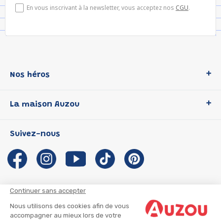
En vous inscrivant à la newsletter, vous acceptez nos
CGU
.
Nos héros
Loup
La maison Auzou
P'tit Loup
Les Héros du CP
Qui sommes-nous ?
Suivez-nous
Les Influenceuses
Notre histoire
Migali
Auzou s'engage
Petite Taupe
Auteurs et illustrateurs Auzou
Azuro
Nous rejoindre
Continuer sans accepter
Ma Boîte à Héros
Nous contacter
Nous utilisons des cookies afin de vous
CGU
Suivre mon colis
accompagner au mieux lors de votre