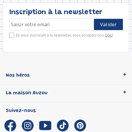
Inscription à la newsletter
En vous inscrivant à la newsletter, vous acceptez nos
CGU
.
Nos héros
Loup
La maison Auzou
P'tit Loup
Les Héros du CP
Qui sommes-nous ?
Suivez-nous
Les Influenceuses
Notre histoire
Migali
Auzou s'engage
Petite Taupe
Auteurs et illustrateurs Auzou