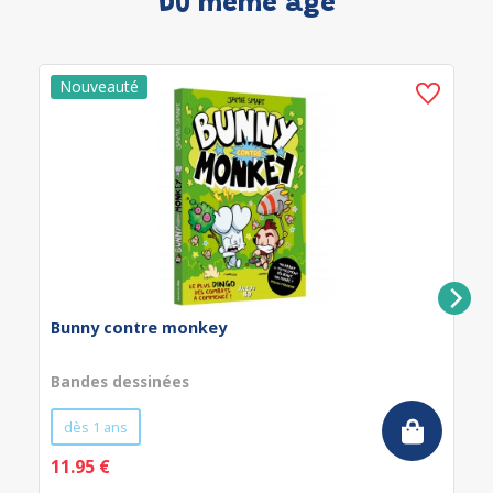
Du même âge
Bunny contre monkey
Bandes dessinées
dès 1 ans
11.95 €