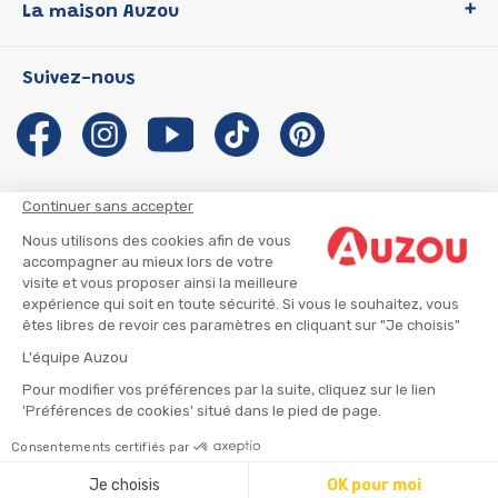
La maison Auzou
P'tit Loup
Les Héros du CP
Qui sommes-nous ?
Suivez-nous
Les Influenceuses
Notre histoire
Migali
Auzou s'engage
Petite Taupe
Auteurs et illustrateurs Auzou
Azuro
Nous rejoindre
Continuer sans accepter
Ma Boîte à Héros
Nous contacter
Nous utilisons des cookies afin de vous
CGU
Suivre mon colis
accompagner au mieux lors de votre
visite et vous proposer ainsi la meilleure
Infos consommateur
CGV
expérience qui soit en toute sécurité. Si vous le souhaitez, vous
Mentions légales
êtes libres de revoir ces paramètres en cliquant sur "Je choisis"
Nous rejoindre
L'équipe Auzou
Pour modifier vos préférences par la suite, cliquez sur le lien
'Préférences de cookies' situé dans le pied de page.
© 2026 - AUZOU
|
Plan du site
Consentements certifiés par
Ajouter au panier
Je choisis
OK pour moi