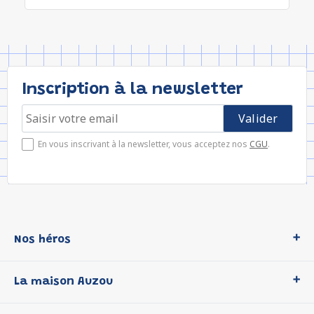
Inscription à la newsletter
En vous inscrivant à la newsletter, vous acceptez nos
CGU
.
Nos héros
Loup
La maison Auzou
P'tit Loup
Les Héros du CP
Qui sommes-nous ?