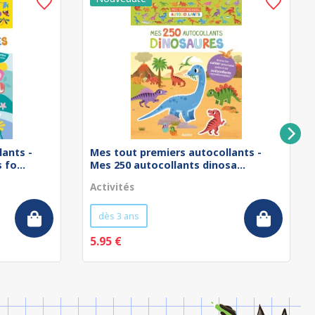
lants -
Mes tout premiers autocollants -
fo...
Mes 250 autocollants dinosa...
Activités
dès 3 ans
5.95 €