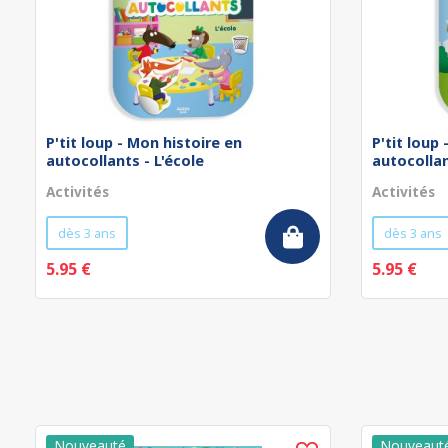
P'tit loup - Mon histoire en
P'tit loup
autocollants - L'école
autocollan
Activités
Activités
dès 3 ans
dès 3 ans
5.95 €
5.95 €