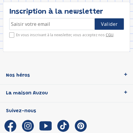
Inscription à la newsletter
En vous inscrivant à la newsletter, vous acceptez nos
CGU
.
Nos héros
Loup
La maison Auzou
P'tit Loup
Les Héros du CP
Qui sommes-nous ?
Suivez-nous
Les Influenceuses
Notre histoire
Migali
Auzou s'engage
Petite Taupe
Auteurs et illustrateurs Auzou