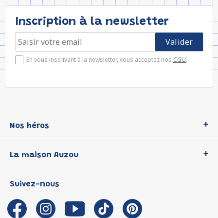
Inscription à la newsletter
En vous inscrivant à la newsletter, vous acceptez nos
CGU
.
Nos héros
Loup
La maison Auzou
P'tit Loup
Les Héros du CP
Qui sommes-nous ?
Suivez-nous
Les Influenceuses
Notre histoire
Migali
Auzou s'engage
Petite Taupe
Auteurs et illustrateurs Auzou