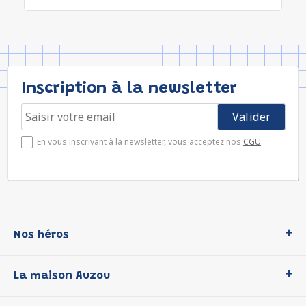
Inscription à la newsletter
En vous inscrivant à la newsletter, vous acceptez nos
CGU
.
Nos héros
Loup
La maison Auzou
P'tit Loup
Les Héros du CP
Qui sommes-nous ?