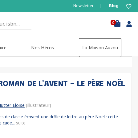
Newsletter
Blog
0
aire
Nos Héros
La Maison Auzou
ROMAN DE L'AVENT - LE PÈRE NOËL
utter Eloïse
(illustrateur)
 de classe écrivent une drôle de lettre au père Noël : cette
e cade...
suite