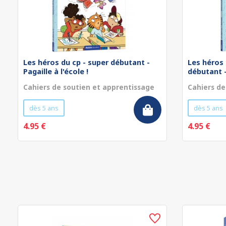
Les héros du cp - super débutant -
Les héros 
Pagaille à l'école !
débutant - 
Cahiers de soutien et apprentissage
Cahiers de
dès 5 ans
dès 5 ans
4.95 €
4.95 €