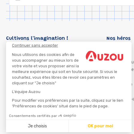
Cultivons l'imagination !
Nos héros
Continuer sans accepter
Loup
P'tit Loup
Nous utilisons des cookies afin de
vous accompagner au mieux lors de
Les Héros du
votre visite et vous proposer ainsi la
Les Influenc
meilleure expérience qui soit en toute sécurité. Si vous le
Migali
souhaitez, vous êtes libres de revoir ces paramètres en
cliquant sur "Je choisis"
Petite Taupe
Azuro
L'équipe Auzou
Ma Boîte à H
Pour modifier vos préférences par la suite, cliquez sur le lien
'Préférences de cookies' situé dans le pied de page.
Consentements certifiés par
CGU
Je choisis
OK pour moi