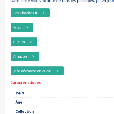
Dans cette ville vibrante de tous les possibles, j’ai 24 
Les Libraires.fr
Fnac
Cultura
Amazon
Je le découvre en audio
Caractéristiques
ISBN
Âge
Collection