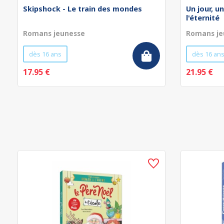
Skipshock - Le train des mondes
Un jour, un
l'éternité
Romans jeunesse
Romans je
dès 16 ans
dès 16 an
17.95 €
21.95 €