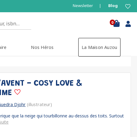
Newsletter
Blog
0
aire
Nos Héros
La Maison Auzou
'AVENT - COSY LOVE &
RIME
Guedra Djohr
(illustrateur)
éerique que la neige qui tourbillonne au-dessus des toits. Surtout
suite