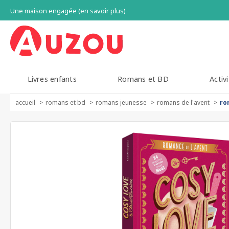
Une maison engagée (en savoir plus)
Livres enfants
Romans et BD
Activi
accueil
romans et bd
romans jeunesse
romans de l'avent
ro