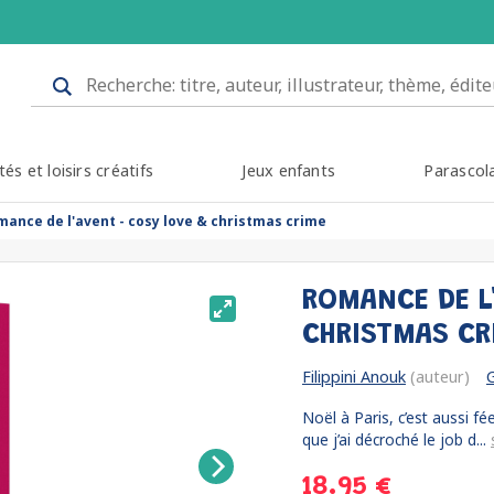
tés et loisirs créatifs
Jeux enfants
Parascol
mance de l'avent - cosy love & christmas crime
ROMANCE DE L
CHRISTMAS C
Filippini Anouk
(auteur)
Noël à Paris, c’est aussi f
que j’ai décroché le job d...
18.95 €