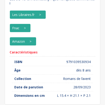
!
Les Libraires.fr
Fnac
Amazon
Caractéristiques
ISBN
9791039530934
Âge
dès 8 ans
Collection
Romans de l’avent
Date de parution
28/09/2023
Dimensions en cm
L 15.4 × H 21.1 × P 2.1