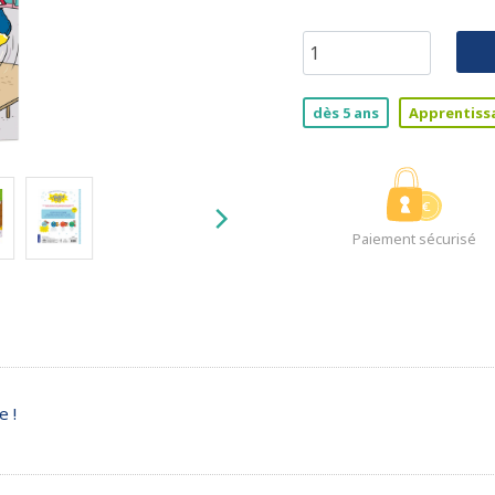
dès 5 ans
Apprentiss
Paiement sécurisé
e !