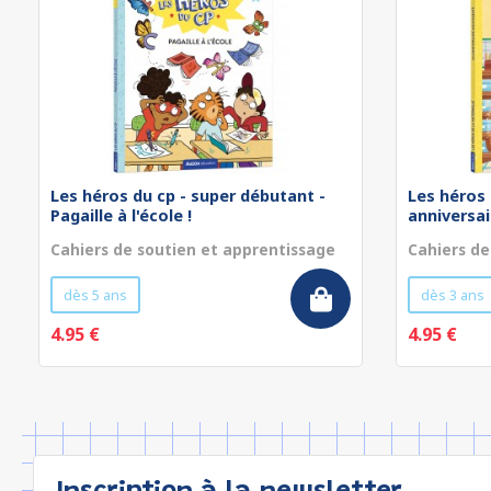
Les héros du cp - super débutant -
Les héros 
Pagaille à l'école !
anniversa
Cahiers de soutien et apprentissage
Cahiers de
dès 5 ans
dès 3 ans
4.95 €
4.95 €