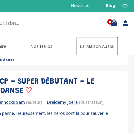
Newsletter
Blog
0
aire
Nos Héros
La Maison Auzou
de danse
CP - SUPER DÉBUTANT - LE
 DANSE
ennocks Sam
(auteur)
Dreidemy Joëlle
(illustrateur)
 panne. Heureusement, les héros sont là pour sauver le