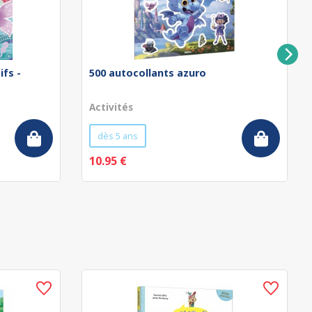
ifs -
500 autocollants azuro
Activités
dès 5 ans
10.95 €