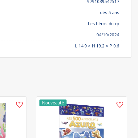
9791039542517
dès 5 ans
Les héros du cp
04/10/2024
L 14.9 × H 19.2 × P 0.6