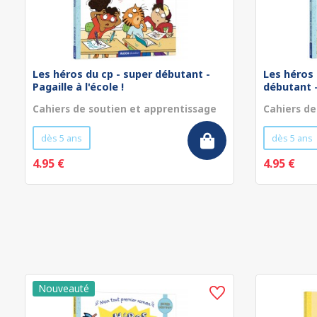
Les héros du cp - super débutant -
Les héros 
Pagaille à l'école !
débutant - 
Cahiers de soutien et apprentissage
Cahiers de
dès 5 ans
dès 5 ans
4.95 €
4.95 €