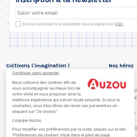
Inscription à la newsletter
En vous inscrivant à la newsletter, vous acceptez nos
CGU
.
Cultivons l'imagination !
Nos héros
Continuer sans accepter
Loup
P'tit Loup
Nous utilisons des cookies afin de
vous accompagner au mieux lors de
Les Héros du
votre visite et vous proposer ainsi la
Les Influenc
meilleure expérience qui soit en toute sécurité. Si vous le
Migali
souhaitez, vous êtes libres de revoir ces paramètres en
cliquant sur "Je choisis"
Petite Taupe
Azuro
L'équipe Auzou
Ma Boîte à H
Pour modifier vos préférences par la suite, cliquez sur le lien
'Préférences de cookies' situé dans le pied de page.