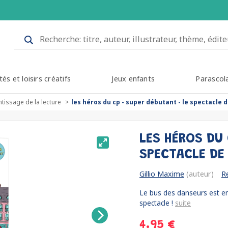
tés et loisirs créatifs
Jeux enfants
Parascol
tissage de la lecture
les héros du cp - super débutant - le spectacle 
LES HÉROS DU 
SPECTACLE DE
Gillio Maxime
(auteur)
R
Le bus des danseurs est en
spectacle !
suite
4.95 €